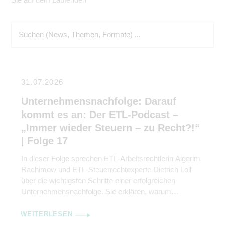
31.07.2026
Unternehmensnachfolge: Darauf
kommt es an: Der ETL-Podcast –
„Immer wieder Steuern – zu Recht?!“
| Folge 17
In dieser Folge sprechen ETL-Arbeitsrechtlerin Aigerim
Rachimow und ETL-Steuerrechtexperte Dietrich Loll
über die wichtigsten Schritte einer erfolgreichen
Unternehmensnachfolge. Sie erklären, warum
Kommunikation genauso wichtig ist wie rechtliche und
steuerliche Gestaltung.
WEITERLESEN