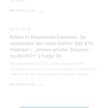
anhängig
WEITERLESEN
30.06.2026
Erben in Patchwork-Familien: So
vermeiden Sie teure Fehler: Der ETL-
Podcast – „Immer wieder Steuern –
zu Recht?!“ | Folge 16
Gemeinsam mit der ETL-Erbrechtsexpertin Pia
Roggendorff-Jentsch sprechen Aigerim Rachimow und
Dietrich Loll über die gesetzliche Erbfolge, häufige
Irrtümer im Erb- und Güterrecht sowie die
WEITERLESEN
Möglichkeiten einer vorausschauenden
Nachlassplanung.