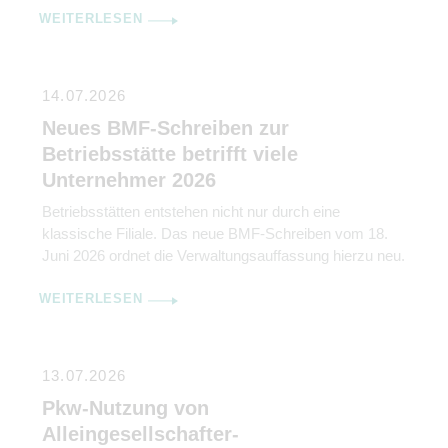
WEITERLESEN
kaum noch erreichbar und Jahre später kommt
trotzdem ein Erbschaftsteuerbescheid mit
Zahlungsaufforderung. Der Bundesfinanzhof (BFH) hat
nun in seinem Urteil vom 25. Februar 2026 (II R 1/22)
14.07.2026
klargestellt, […]
Neues BMF-Schreiben zur
Betriebsstätte betrifft viele
Unternehmer 2026
Betriebsstätten entstehen nicht nur durch eine
klassische Filiale. Das neue BMF-Schreiben vom 18.
Juni 2026 ordnet die Verwaltungsauffassung hierzu neu.
WEITERLESEN
13.07.2026
Pkw-Nutzung von
Alleingesellschafter-