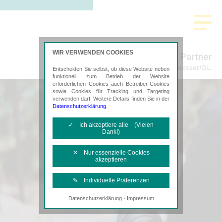
WIR VERWENDEN COOKIES
Freund & Partner
Steuerberatung in Weißwasser/O.L.
Entscheiden Sie selbst, ob diese Website neben
funktionell zum Betrieb der Website
erforderlichen Cookies auch Betreiber-Cookies
sowie Cookies für Tracking und Targeting
verwenden darf. Weitere Details finden Sie in der
Datenschutzerklärung
.
✓ Ich akzeptiere alle (Vielen
Dank!)
✕ Nur essenzielle Cookies
akzeptieren
✎ Individuelle Präferenzen
·
Datenschutzerklärung
Impressum
Notwendige Cookies
Diese Cookies sind erforderlich, um die
grundlegende Funktionalität der Website