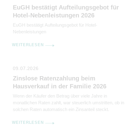
Gewinn durch Bilanzierung oder Einnahme-
EuGH bestätigt Aufteilungsgebot für
Überschuss-Rechnung ermittelt wird. Gleichzeitig […]
Hotel-Nebenleistungen 2026
EuGH bestätigt Aufteilungsgebot für Hotel-
Nebenleistungen
WEITERLESEN
09.07.2026
Zinslose Ratenzahlung beim
Hausverkauf in der Familie 2026
Wenn der Käufer den Betrag über viele Jahre in
monatlichen Raten zahlt, war steuerlich umstritten, ob in
solchen Raten automatisch ein Zinsanteil steckt.
WEITERLESEN