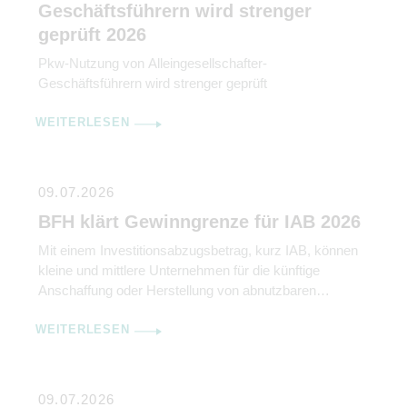
Geschäftsführern wird strenger
geprüft 2026
Pkw-Nutzung von Alleingesellschafter-
Geschäftsführern wird strenger geprüft
WEITERLESEN
09.07.2026
BFH klärt Gewinngrenze für IAB 2026
Mit einem Investitionsabzugsbetrag, kurz IAB, können
kleine und mittlere Unternehmen für die künftige
Anschaffung oder Herstellung von abnutzbaren
beweglichen Wirtschaftsgütern des Anlagevermögens
WEITERLESEN
bis zu 50 % der voraussichtlichen Anschaffungs- oder
Herstellungskosten gewinnmindernd abziehen.
Abschreibungen werden damit vorverlagert. IAB können
aber nur in Anspruch genommen werden, wenn der
09.07.2026