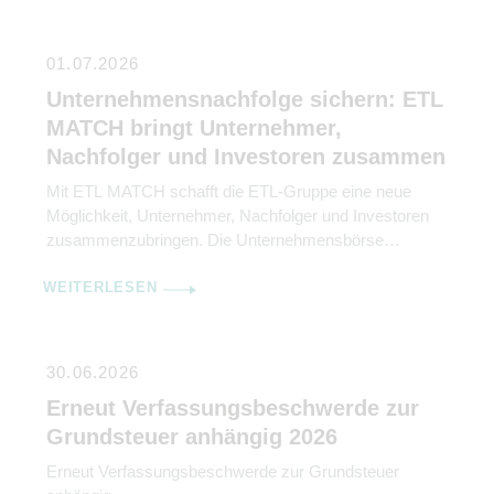
01.07.2026
Unternehmensnachfolge sichern: ETL
MATCH bringt Unternehmer,
Nachfolger und Investoren zusammen
Mit ETL MATCH schafft die ETL-Gruppe eine neue
Möglichkeit, Unternehmer, Nachfolger und Investoren
zusammenzubringen. Die Unternehmensbörse
unterstützt dabei, Nachfolgelösungen frühzeitig
WEITERLESEN
anzubahnen und so Unternehmenswerte langfristig zu
sichern. Die Regelung der Unternehmensnachfolge
gehört zu den wichtigsten Entscheidungen im Leben
eines Unternehmers. Dennoch wird sie häufig
30.06.2026
aufgeschoben – mit der Folge, dass wertvolle Zeit
Erneut Verfassungsbeschwerde zur
verloren geht und […]
Grundsteuer anhängig 2026
Erneut Verfassungsbeschwerde zur Grundsteuer