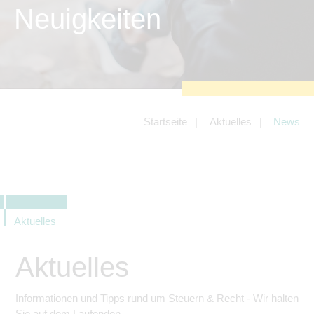
zu sichern.
Neuigkeiten
Tracking- und Targeting-Cookies
Diese Cookies sind erforderlich, um
unsere Website auf Ihre Bedürfnisse hin
zu optimieren. Hierzu gehört eine
bedarfsgerechte Gestaltung und
fortlaufende Verbesserung unseres
Angebotes einschließlich der
Verknüpfung zu Social-Media-
Angeboten von z.B. Facebook und
Startseite
Aktuelles
News
LinkedIn.
Betreibercookies
Diese Cookies sind erforderlich, um z.B.
Google Maps zu nutzen oder
eingebettete Videos abspielen zu
können.
Aktuelles
Aktuelles
Informationen und Tipps rund um Steuern & Recht - Wir halten
Sie auf dem Laufenden