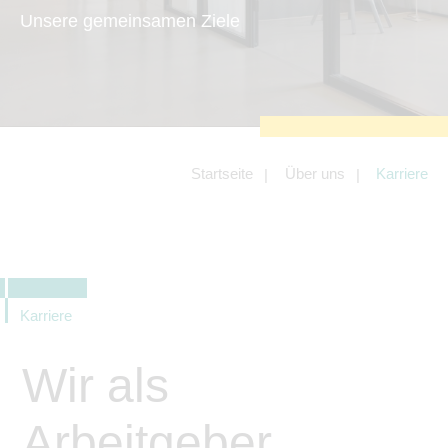
zu sichern.
Unsere gemeinsamen Ziele
Tracking- und Targeting-Cookies
Diese Cookies sind erforderlich, um
unsere Website auf Ihre Bedürfnisse hin
zu optimieren. Hierzu gehört eine
bedarfsgerechte Gestaltung und
fortlaufende Verbesserung unseres
Angebotes einschließlich der
Verknüpfung zu Social-Media-
Angeboten von z.B. Facebook und
Startseite
Über uns
Karriere
LinkedIn.
Betreibercookies
Diese Cookies sind erforderlich, um z.B.
Google Maps zu nutzen oder
eingebettete Videos abspielen zu
können.
Karriere
Wir als
Arbeitgeber