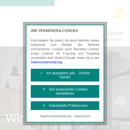
WIR VERWENDEN COOKIES
Freund & Partner
Steuerberatung in Weißwasser/O.L.
Entscheiden Sie selbst, ob diese Website neben
funktionell zum Betrieb der Website
erforderlichen Cookies auch Betreiber-Cookies
sowie Cookies für Tracking und Targeting
verwenden darf. Weitere Details finden Sie in der
Datenschutzerklärung
.
✓ Ich akzeptiere alle (Vielen
Dank!)
✕ Nur essenzielle Cookies
akzeptieren
✎ Individuelle Präferenzen
Wir als Arbeitgeber
·
Datenschutzerklärung
Impressum
Notwendige Cookies
Diese Cookies sind erforderlich, um die
grundlegende Funktionalität der Website