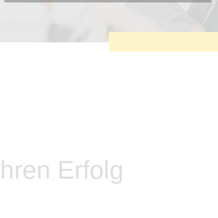
Diese Cookies sind erforderlich, um die grundlegende
Funktionalität der Website zu sichern.
Tracking- und Targeting-Cookies
Diese Cookies sind erforderlich, um unsere Website auf Ihre
Bedürfnisse hin zu optimieren. Hierzu gehört eine
bedarfsgerechte Gestaltung und fortlaufende Verbesserung
unseres Angebotes einschließlich der Verknüpfung zu
Social-Media-Angeboten von z.B. Facebook und LinkedIn.
Betreibercookies
Diese Cookies sind erforderlich, um z.B. Google Maps zu
nutzen oder eingebettete Videos abspielen zu können.
hren Erfolg